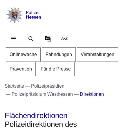
Direkt zum Kopf der Se
Direkt zum Inhalt
Direkt zum Fuß der Sei
Polizei
-
Hessen
A-Z
Onlinewache
Fahndungen
Veranstaltungen
Prävention
Für die Presse
Startseite
Polizeipräsidien
Polizeipräsidium Westhessen
Direktionen
Flächendirektionen
Polizeidirektionen des