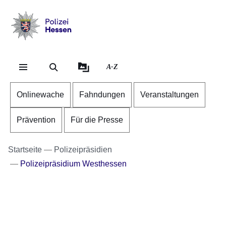
Direkt zum Kopf der S
Direkt zum Inhalt
Direkt zum Fuß der Se
Polizei
-
Hessen
A-Z
Onlinewache
Fahndungen
Veranstaltungen
Prävention
Für die Presse
Startseite
Polizeipräsidien
Polizeipräsidium Westhessen