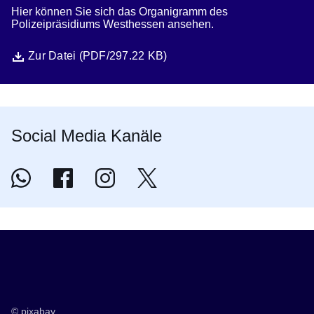
Hier können Sie sich das Organigramm des
Polizeipräsidiums Westhessen ansehen.
Datei
Öffnet sich in einem neuen Fenster
Zur Datei (PDF/297.22 KB)
Social Media Kanäle
Polizei Westhessen | Whatsapp
Öffnet sich in einem neuen Fenster
Polizei Westhessen | Facebook
Öffnet sich in einem neuen Fenster
@polizeiwesthessen | Instagram
Öffnet sich in einem neuen Fenster
@Polizei_WH | X
Öffnet sich in einem neuen Fenster
© pixabay