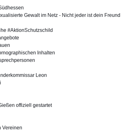
 Südhessen
ualisierte Gewalt im Netz - Nicht jeder ist dein Freund
ihe #AktionSchutzschild
sangebote
auen
ornographischen Inhalten
nsprechpersonen
Kinderkommissar Leon
i
ießen offiziell gestartet
n Vereinen