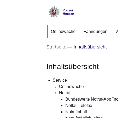
Direkt zum Kopf der S
Direkt zum Inhalt
Direkt zum Fuß der Se
Polizei
-
Onlinewache
Fahndungen
V
Hessen
Startseite
Inhaltsübersicht
Inhaltsübersicht
Service
Onlinewache
Notruf
Bundesweite Notruf-App "no
Notfall-Telefax
Notrufinhalt