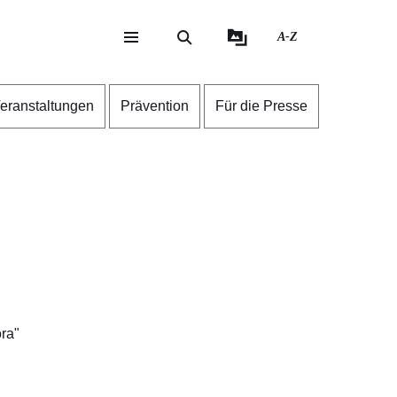
A-Z
eite
ite
eranstaltungen
Prävention
Für die Presse
ra"