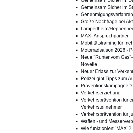
Gemeinsam Sicher im St
Gemeinsam Sicher im St
Genehmigungsverfahren 
Große Nachfrage bei Akt
Lampertheim/Heppenheim:
MAX- Ansprechpartner
Mobilitätstraining für me
Motorradsaison 2026 - Po
Neue "Runter vom Gas"-B
Novelle
Neuer Erlass zur Verke
Polizei gibt Tipps zum A
Präventionskampagne "
Verkehrserziehung
Verkehrsprävention für 
Verkehrsteilnehmer
Verkehrsprävention für j
Waffen - und Messerverbo
Wie funktioniert "MAX"?