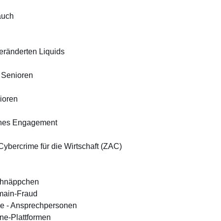
auch
eränderten Liquids
 Senioren
ioren
ches Engagement
Cybercrime für die Wirtschaft (ZAC)
chnäppchen
main-Fraud
e - Ansprechpersonen
ine-Plattformen