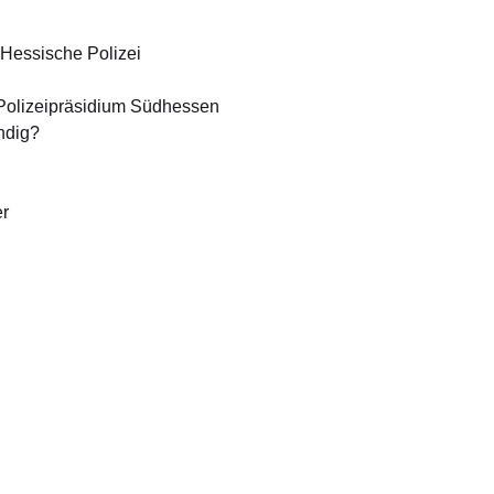
 Hessische Polizei
Polizeipräsidium Südhessen
ändig?
er