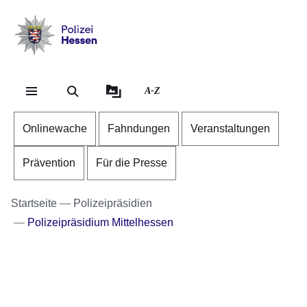
Direkt zum Kopf der S
Direkt zum Inhalt
Direkt zum Fuß der Se
Polizei
-
Hessen
A-Z
Onlinewache
Fahndungen
Veranstaltungen
Prävention
Für die Presse
Startseite
Polizeipräsidien
Polizeipräsidium Mittelhessen