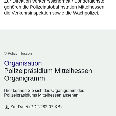
Zur Direktion Verkehrssicherheit / Sonderdienste
gehören die Polizeiautobahnstation Mittelhessen,
die Verkehrsinspektion sowie die Wachpolizei.
Organigramm PP Mitthessen
© Polizei Hessen
Organisation
Polizeipräsidium Mittelhessen
Organigramm
Hier können Sie sich das Organigramm des
Polizeipräsidiums Mittelhessen ansehen.
Datei
Öffnet sich in einem neuen Fenster
Zur Datei (PDF/282.07 KB)