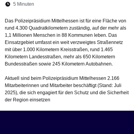
Lesedauer:
5 Minuten
Öffnet sich in einem neuen Fenster
Öffnet sich in einem neuen Fenster
Öffnet sich in einem neuen Fenste
Öffnet sich in einem neuen Fe
Öffnet sich in einem neu
Das Polizeipräsidium Mittelhessen ist für eine Fläche von
rund 4.300 Quadratkilometern zuständig, auf der mehr als
1,1 Millionen Menschen in 88 Kommunen leben. Das
Einsatzgebiet umfasst ein weit verzweigtes Straßennetz
mit über 1.000 Kilometern Kreisstraßen, rund 1.465
Kilometern Landesstraßen, mehr als 650 Kilometern
Bundesstraßen sowie 245 Kilometern Autobahnen.
Aktuell sind beim Polizeipräsidium Mittelhessen 2.166
Mitarbeiterinnen und Mitarbeiter beschäftigt (Stand: Juli
2025), die sich engagiert für den Schutz und die Sicherheit
der Region einsetzen
Behördenleitung PolizeiMH