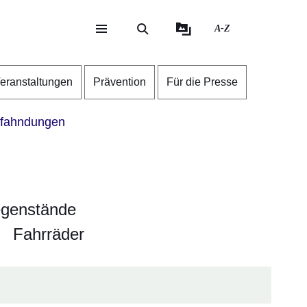
A-Z
eite
ite
eranstaltungen
Prävention
Für die Presse
fahndungen
egenstände
Fahrräder