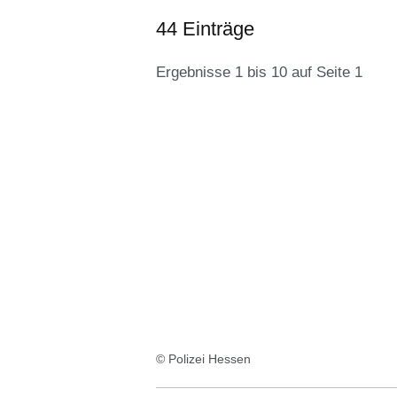
44 Einträge
Ergebnisse 1 bis 10 auf Seite 1
:44
Ergebnisse:Ergebnisse
1
bis
10
auf
Seite
1
© Polizei Hessen