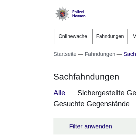
Direkt zum Kopf der S
Direkt zum Inhalt
Direkt zum Fuß der Se
Polizei
-
Onlinewache
Fahndungen
V
Hessen
Startseite
Fahndungen
Sach
Sachfahndungen
Alle
Sichergestellte G
Gesuchte Gegenstände
Filter anwenden