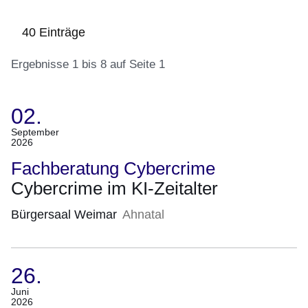
40 Einträge
Ergebnisse 1 bis 8 auf Seite 1
02.
:40
Ergebnisse:Ergebnisse
(Termin:
September
2026
1
02.
bis
September
Fachberatung Cybercrime
8
2026)
Cybercrime im KI-Zeitalter
auf
Seite
Bürgersaal Weimar
Ahnatal
1
26.
(Termin:
Juni
2026
26.