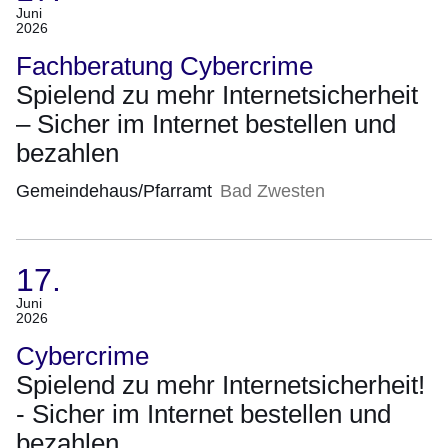
(Termin:
Juni
2026
17.
Juni
Fachberatung Cybercrime
2026)
Spielend zu mehr Internetsicherheit
– Sicher im Internet bestellen und
bezahlen
Gemeindehaus/Pfarramt
Bad Zwesten
17.
(Termin:
Juni
2026
17.
Juni
Cybercrime
2026)
Spielend zu mehr Internetsicherheit!
- Sicher im Internet bestellen und
bezahlen