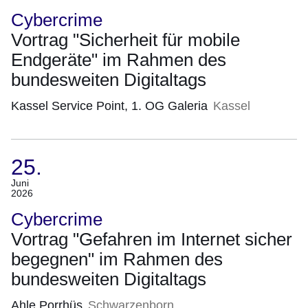
Juni
Cybercrime
2026)
Vortrag "Sicherheit für mobile
Endgeräte" im Rahmen des
bundesweiten Digitaltags
Kassel Service Point, 1. OG Galeria
Kassel
25.
(Termin:
Juni
2026
25.
Juni
Cybercrime
2026)
Vortrag "Gefahren im Internet sicher
begegnen" im Rahmen des
bundesweiten Digitaltags
Ahle Porrhüs
Schwarzenborn