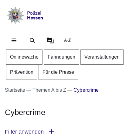
Direkt zum Kopf der Se
Direkt zum Inhalt
Direkt zum Fuß der Sei
Polizei
-
Hessen
A-Z
Onlinewache
Fahndungen
Veranstaltungen
Prävention
Für die Presse
Startseite
Themen A bis Z
Cybercrime
Cybercrime
Filter anwenden