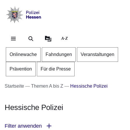
Direkt zum Kopf der Se
Direkt zum Inhalt
Direkt zum Fuß der Sei
Polizei
-
Hessen
A-Z
Onlinewache
Fahndungen
Veranstaltungen
Prävention
Für die Presse
Startseite
Themen A bis Z
Hessische Polizei
Hessische Polizei
Filter anwenden