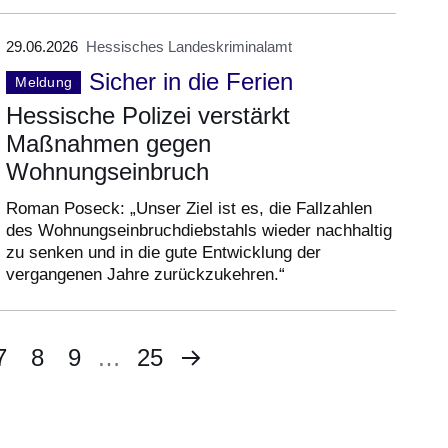
29.06.2026
Hessisches Landeskriminalamt
Sicher in die Ferien
Meldung
Hessische Polizei verstärkt
Maßnahmen gegen
Wohnungseinbruch
Roman Poseck: „Unser Ziel ist es, die Fallzahlen
des Wohnungseinbruchdiebstahls wieder nachhaltig
zu senken und in die gute Entwicklung der
vergangenen Jahre zurückzukehren.“
Nächste
te
Seite
7
Seite
8
Seite
9
…
Letzte
25
Seite
Seite