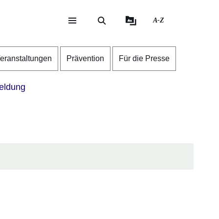
A-Z
eite
ite
eranstaltungen
Prävention
Für die Presse
ldung