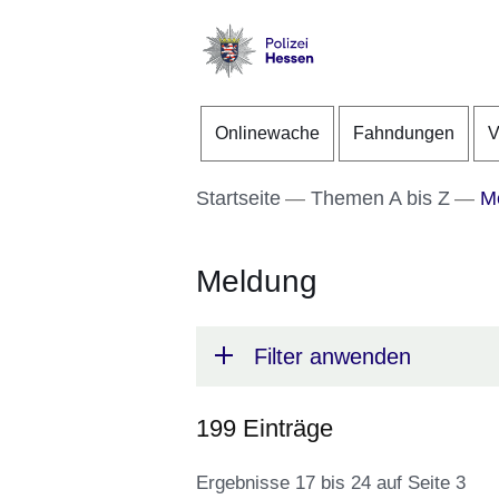
Direkt zum Kopf der S
Direkt zum Inhalt
Direkt zum Fuß der Se
Polizei
-
Onlinewache
Fahndungen
V
Hessen
Startseite
Themen A bis Z
Me
Meldung
Filter anwenden
199 Einträge
Ergebnisse 17 bis 24 auf Seite 3