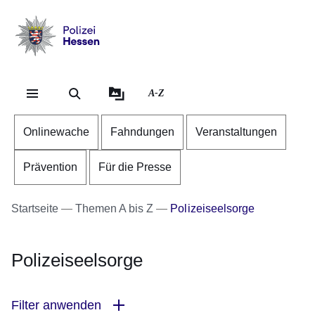
Direkt zum Kopf der Se
Direkt zum Inhalt
Direkt zum Fuß der Sei
Polizei
-
Hessen
A-Z
Onlinewache
Fahndungen
Veranstaltungen
Prävention
Für die Presse
Startseite
Themen A bis Z
Polizeiseelsorge
Polizeiseelsorge
Filter anwenden