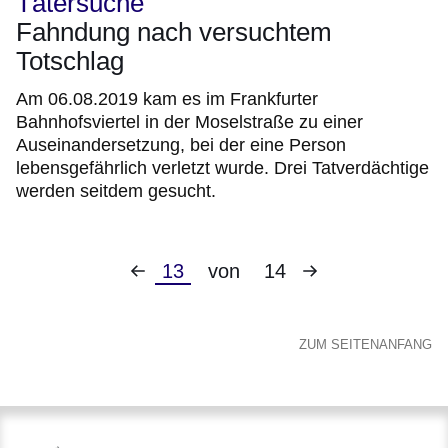
Tätersuche
Fahndung nach versuchtem
Totschlag
Am 06.08.2019 kam es im Frankfurter
Bahnhofsviertel in der Moselstraße zu einer
Auseinandersetzung, bei der eine Person
lebensgefährlich verletzt wurde. Drei Tatverdächtige
werden seitdem gesucht.
Vorherige
Nächste
Aktuelle
13
von
14
Seite
Seite
Seite
ZUM SEITENANFANG