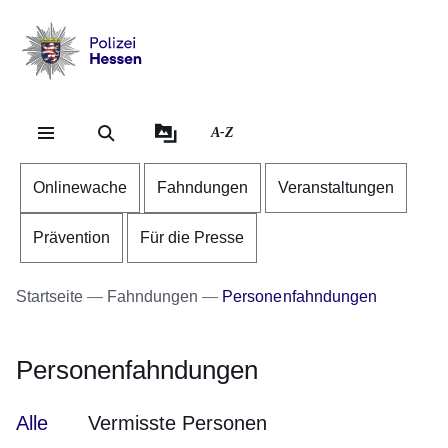
Direkt zum Kopf der Se
Direkt zum Inhalt
Direkt zum Fuß der Sei
Polizei
-
Hessen
A-Z
Onlinewache
Fahndungen
Veranstaltungen
Prävention
Für die Presse
Startseite
Fahndungen
Personenfahndungen
Personenfahndungen
Alle
Vermisste Personen