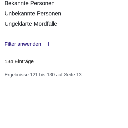
Bekannte Personen
Unbekannte Personen
Ungeklärte Mordfälle
Filter anwenden
134 Einträge
Ergebnisse 121 bis 130 auf Seite 13
:134
Ergebnisse:Ergebnisse
121
bis
130