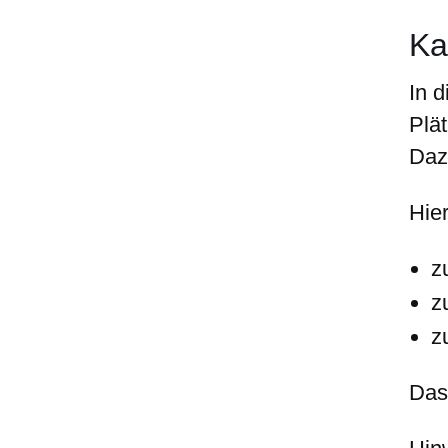
Ka
In 
Plät
Daz
Hier
z
z
z
Das