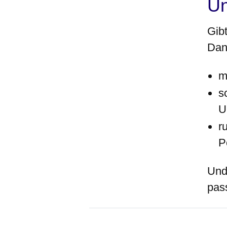
Un
Gibt
Dan
m
s
U
r
P
Und
pas