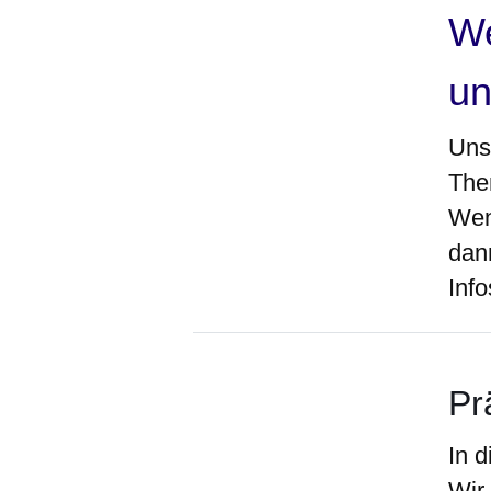
We
un
Uns
The
Wen
dann
Inf
Pr
In 
Wir