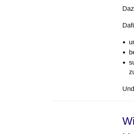
Dazu
Daf
u
b
s
z
Und
Wi