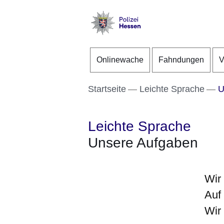
Direkt zum Kopf der S
Direkt zum Inhalt
Direkt zum Fuß der Se
Polizei
-
Onlinewache
Fahndungen
V
Hessen
Startseite
Leichte Sprache
U
Leichte Sprache
Unsere Aufgaben
Wir 
Auf 
Wir 