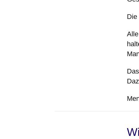
Die
All
halt
Man
Das 
Daz
Men
Wi