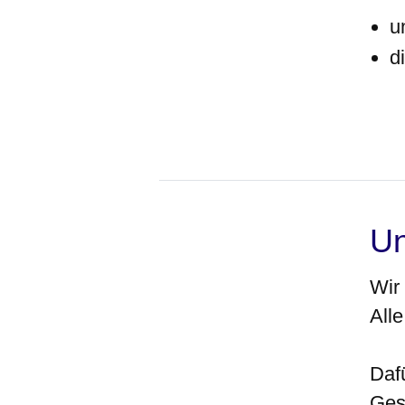
u
d
Un
Wir 
All
Daf
Ges