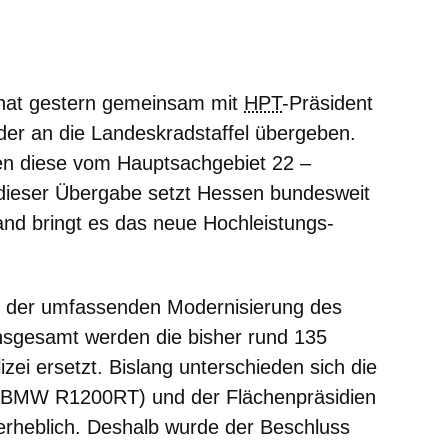
m neuen Fenster
einem neuen Fenster
h in einem neuen Fenster
 sich in einem neuen Fenster
ffnet sich in einem neuen Fenster
hat gestern gemeinsam mit
HPT
-Präsident
er an die Landeskradstaffel übergeben.
den diese vom Hauptsachgebiet 22 –
dieser Übergabe setzt Hessen bundesweit
nd bringt es das neue Hochleistungs-
il der umfassenden Modernisierung des
Insgesamt werden die bisher rund 135
zei ersetzt. Bislang unterschieden sich die
 (BMW R1200RT) und der Flächenpräsidien
eblich. Deshalb wurde der Beschluss