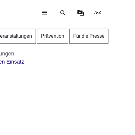
A-Z
eite
ite
eranstaltungen
Prävention
Für die Presse
ungen
en Einsatz