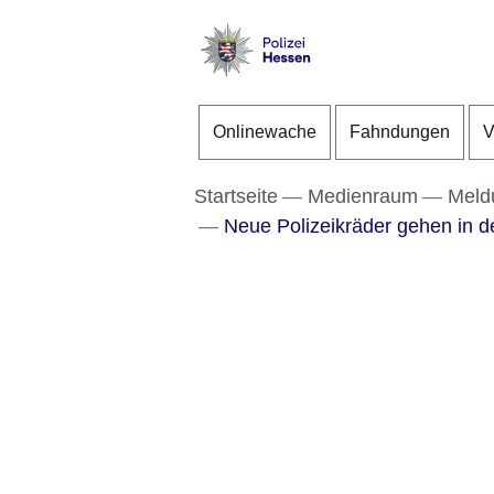
Direkt zum Kopf der S
Direkt zum Inhalt
Direkt zum Fuß der Se
Polizei
-
Onlinewache
Fahndungen
V
Hessen
Startseite
Medienraum
Meld
Neue Polizeikräder gehen in d