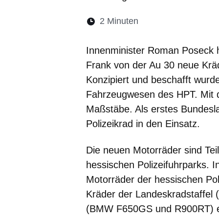
Lesedauer:
2 Minuten
Öffnet sich in eine
Öffnet sich in 
Öffnet sic
Öffnet
Ö
Innenminister Roman Poseck 
Frank von der Au 30 neue Kräd
Konzipiert und beschafft wur
Fahrzeugwesen des HPT. Mit 
Maßstäbe. Als erstes Bundesla
Polizeikrad in den Einsatz.
Die neuen Motorräder sind Te
hessischen Polizeifuhrparks. 
Motorräder der hessischen Poli
Kräder der Landeskradstaffel
(BMW F650GS und R900RT) erh