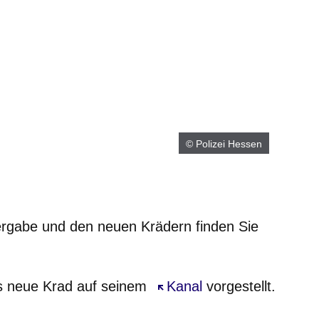
© Polizei Hessen
ergabe und den neuen Krädern finden Sie
nster
das neue Krad auf seinem
Öffnet sich in einem neu
Kanal
vorgestellt.