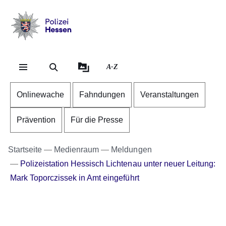
Direkt zum Kopf der Se
Direkt zum Inhalt
Direkt zum Fuß der Sei
Polizei
-
Hessen
A-Z
Onlinewache
Fahndungen
Veranstaltungen
Prävention
Für die Presse
Startseite
Medienraum
Meldungen
Polizeistation Hessisch Lichtenau unter neuer Leitung:
Mark Toporczissek in Amt eingeführt