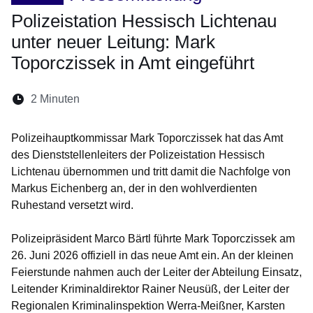
Polizeistation Hessisch Lichtenau
unter neuer Leitung: Mark
Toporczissek in Amt eingeführt
Lesedauer:
2 Minuten
Öffnet sich in einem neuen Fenster
Öffnet sich in einem neuen Fenster
Öffnet sich in einem neuen Fenste
Öffnet sich in einem neuen Fe
Öffnet sich in einem neu
Polizeihauptkommissar Mark Toporczissek hat das Amt
des Dienststellenleiters der Polizeistation Hessisch
Lichtenau übernommen und tritt damit die Nachfolge von
Markus Eichenberg an, der in den wohlverdienten
Ruhestand versetzt wird.
Polizeipräsident Marco Bärtl führte Mark Toporczissek am
26. Juni 2026 offiziell in das neue Amt ein. An der kleinen
Feierstunde nahmen auch der Leiter der Abteilung Einsatz,
Leitender Kriminaldirektor Rainer Neusüß, der Leiter der
Regionalen Kriminalinspektion Werra-Meißner, Karsten