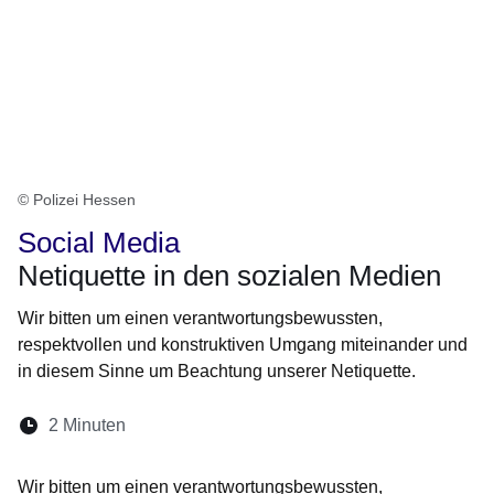
© Polizei Hessen
Social Media
Netiquette in den sozialen Medien
Wir bitten um einen verantwortungsbewussten,
respektvollen und konstruktiven Umgang miteinander und
in diesem Sinne um Beachtung unserer Netiquette.
Lesedauer:
2 Minuten
Öffnet sich in einem neuen Fenster
Öffnet sich in einem neuen Fenster
Öffnet sich in einem neuen Fenste
Öffnet sich in einem neuen Fe
Öffnet sich in einem neu
Wir bitten um einen verantwortungsbewussten,