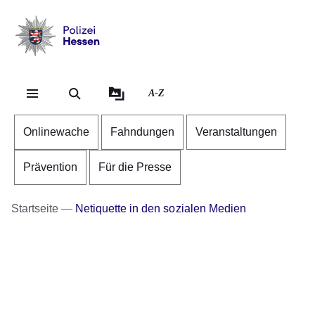
Direkt zum Kopf der Se
Direkt zum Inhalt
Direkt zum Fuß der Sei
Polizei
-
Hessen
A-Z
Onlinewache
Fahndungen
Veranstaltungen
Prävention
Für die Presse
Startseite
Netiquette in den sozialen Medien