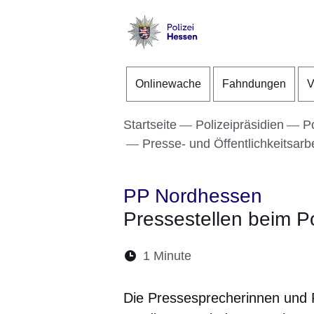
Direkt zum Kopf der S
Direkt zum Inhalt
Direkt zum Fuß der Se
Polizei
-
Onlinewache
Fahndungen
V
Hessen
Startseite
Polizeipräsidien
P
Presse- und Öffentlichkeitsarbe
PP Nordhessen
Pressestellen beim P
Lesedauer:
1 Minute
Öffnet sich in einem 
Öffnet sich in e
Öffnet sich
Öffnet 
Öf
Die Pressesprecherinnen und 