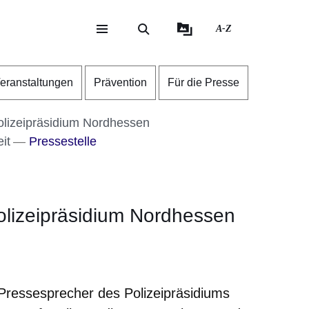
A-Z
eite
ite
eranstaltungen
Prävention
Für die Presse
olizeipräsidium Nordhessen
it
Pressestelle
olizeipräsidium Nordhessen
neuen Fenster
inem neuen Fenster
 in einem neuen Fenster
sich in einem neuen Fenster
fnet sich in einem neuen Fenster
Pressesprecher des Polizeipräsidiums