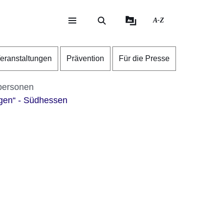
A-Z
eite
ite
eranstaltungen
Prävention
Für die Presse
personen
gen“ - Südhessen