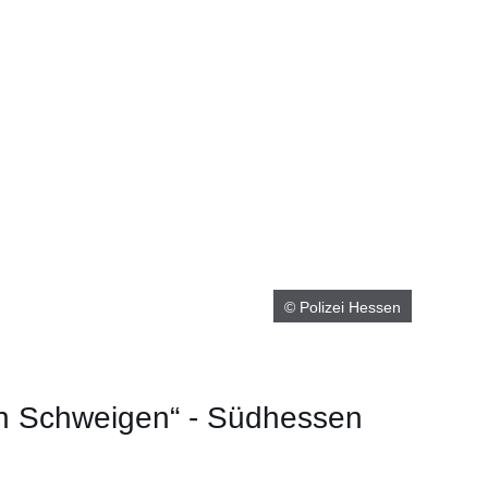
© Polizei Hessen
n Schweigen“ - Südhessen
m neuen Fenster
einem neuen Fenster
h in einem neuen Fenster
 sich in einem neuen Fenster
ffnet sich in einem neuen Fenster