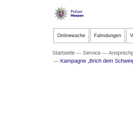
Direkt zum Kopf der S
Direkt zum Inhalt
Direkt zum Fuß der Se
Polizei
-
Onlinewache
Fahndungen
V
Hessen
Startseite
Service
Ansprech
Kampagne „Brich dein Schwei