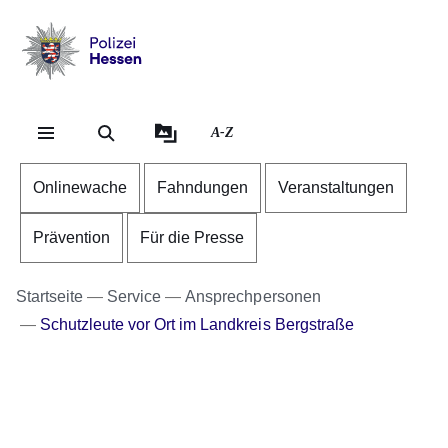
Direkt zum Kopf der Se
Direkt zum Inhalt
Direkt zum Fuß der Sei
Polizei
-
Hessen
A-Z
Onlinewache
Fahndungen
Veranstaltungen
Prävention
Für die Presse
Startseite
Service
Ansprechpersonen
Schutzleute vor Ort im Landkreis Bergstraße