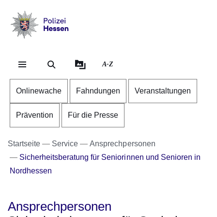
Direkt zum Kopf der S
Direkt zum Inhalt
Direkt zum Fuß der Se
Polizei
-
Hessen
A-Z
Onlinewache
Fahndungen
Veranstaltungen
Prävention
Für die Presse
Startseite
Service
Ansprechpersonen
Sicherheitsberatung für Seniorinnen und Senioren in
Nordhessen
Ansprechpersonen