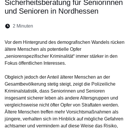
Sicherheitsberatung für Seniorinnen
und Senioren in Nordhessen
Lesedauer:
2 Minuten
Öffnet sich in einem neuen Fenster
Öffnet sich in einem neuen Fenster
Öffnet sich in einem neuen Fenste
Öffnet sich in einem neuen Fe
Öffnet sich in einem neu
Vor dem Hintergrund des demografischen Wandels rücken
ältere Menschen als potentielle Opfer
„seniorenspezifischer Kriminalität“ immer stärker in den
Fokus öffentlichen Interesses.
Obgleich jedoch der Anteil älterer Menschen an der
Gesamtbevölkerung stetig steigt, zeigt die Polizeiliche
Kriminalstatistik, dass Seniorinnen und Senioren
insgesamt sicherer leben als andere Altersgruppen und
vergleichsweise nicht öfter Opfer von Straftaten werden.
Ältere Menschen treffen mehr Vorsichtsmaßnahmen als
jüngere, verhalten sich im Hinblick auf mögliche Gefahren
achtsamer und vermindern auf diese Weise das Risiko,