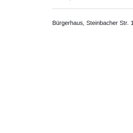
Bürgerhaus, Steinbacher Str. 
Öffnet sich in einem neuen Fenster
Öffnet sich in einem neuen Fenst
Öffnet sich in einem neuen 
Öffnet sich in einem n
Öffnet sich in ein