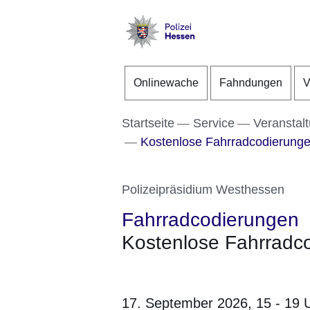
Direkt zum Kopf der S
Direkt zum Inhalt
Direkt zum Fuß der Se
Polizei
-
Onlinewache
Fahndungen
V
Hessen
Startseite
Service
Veranstal
Kostenlose Fahrradcodierung
Polizeipräsidium Westhessen
Fahrradcodierungen
Kostenlose Fahrradc
17. September 2026,
15 - 19 