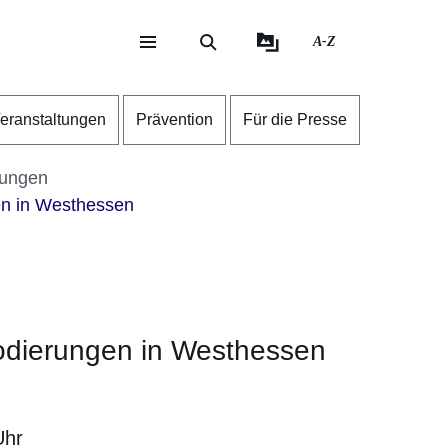
A-Z
eite
ite
eranstaltungen
Prävention
Für die Presse
tungen
en in Westhessen
odierungen in Westhessen
Uhr