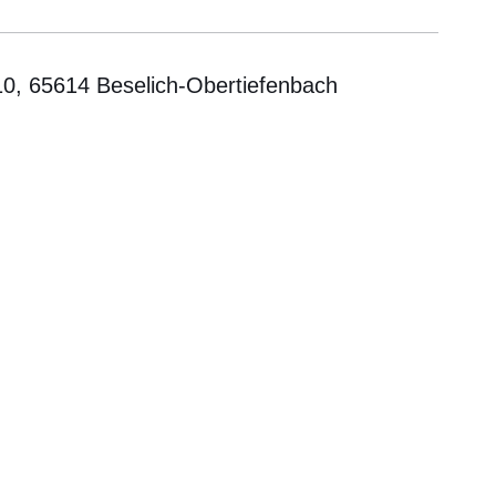
10, 65614 Beselich-Obertiefenbach
er
Fenster
euen Fenster
em neuen Fenster