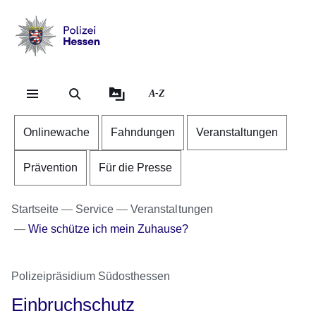
Direkt zum Kopf der Se
Direkt zum Inhalt
Direkt zum Fuß der Sei
Polizei
-
Hessen
A-Z
Onlinewache
Fahndungen
Veranstaltungen
Prävention
Für die Presse
Startseite
Service
Veranstaltungen
Wie schütze ich mein Zuhause?
Polizeipräsidium Südosthessen
Einbruchschutz