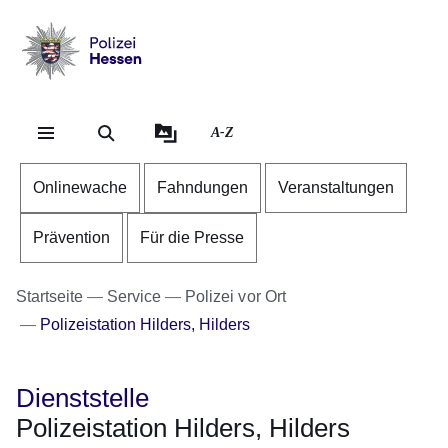
Direkt zum Kopf der Se
Direkt zum Inhalt
Direkt zum Fuß der Sei
Polizei
-
Hessen
A-Z
Onlinewache
Fahndungen
Veranstaltungen
Prävention
Für die Presse
Startseite
Service
Polizei vor Ort
Polizeistation Hilders, Hilders
Dienststelle
Polizeistation Hilders, Hilders