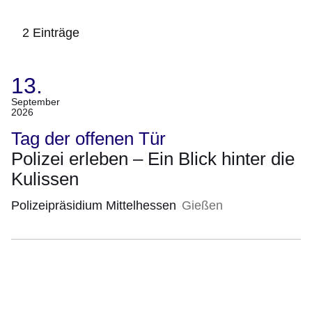
2 Einträge
13.
:2
Ergebnisse:
(Termin:
September
2026
13.
September
Tag der offenen Tür
2026)
Polizei erleben – Ein Blick hinter die
Kulissen
Polizeipräsidium Mittelhessen
Gießen