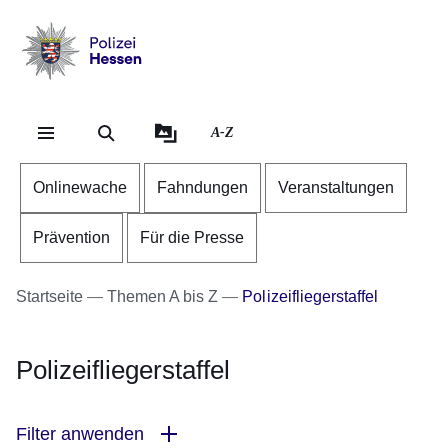
Direkt zum Kopf der Se
Direkt zum Inhalt
Direkt zum Fuß der Sei
Polizei
-
Hessen
A-Z
Onlinewache
Fahndungen
Veranstaltungen
Prävention
Für die Presse
Startseite
Themen A bis Z
Polizeifliegerstaffel
Polizeifliegerstaffel
Filter anwenden