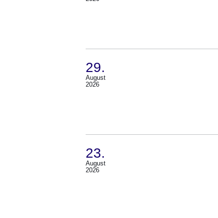
13.
September
2026)
29.
August
(Termin:
2026
29.
August
2026)
23.
August
(Termin:
2026
23.
August
2026)