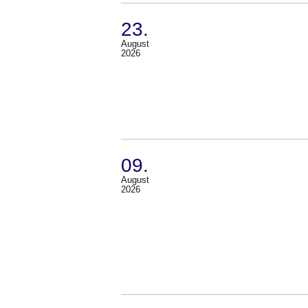
23.
August
(Termin:
2026
23.
August
2026)
09.
August
(Termin:
2026
09.
August
2026)