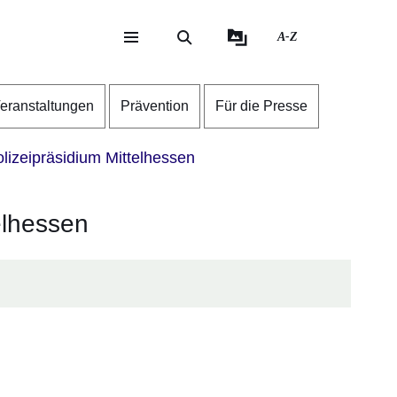
A-Z
eite
ite
eranstaltungen
Prävention
Für die Presse
lizeipräsidium Mittelhessen
elhessen