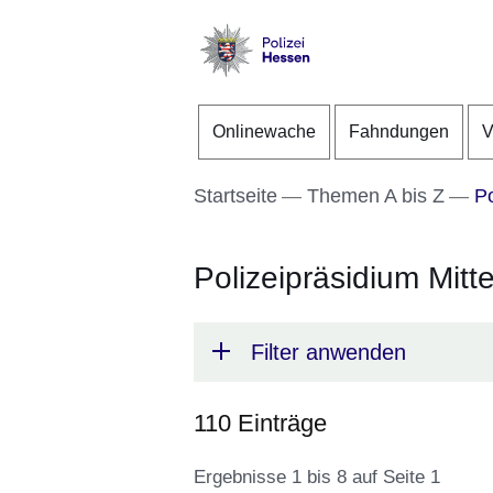
Direkt zum Kopf der S
Direkt zum Inhalt
Direkt zum Fuß der Se
Polizei
-
Onlinewache
Fahndungen
V
Hessen
Startseite
Themen A bis Z
Po
Polizeipräsidium Mitt
Filter anwenden
110 Einträge
Ergebnisse 1 bis 8 auf Seite 1