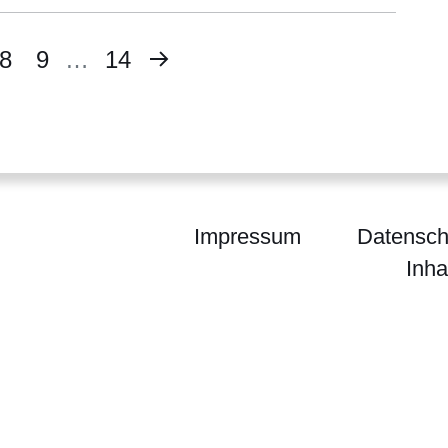
Nächste
te
Seite
8
Seite
9
…
Letzte
14
Seite
Seite
Impressum
Datensch
Inha