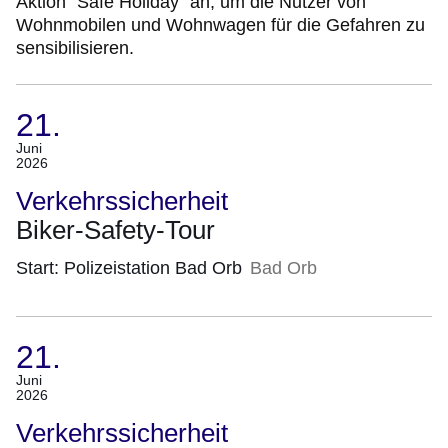
Aktion "Safe Holiday" an, um die Nutzer von
Wohnmobilen und Wohnwagen für die Gefahren zu
sensibilisieren.
21.
(Termin:
Juni
2026
21.
Juni
Verkehrssicherheit
2026)
Biker-Safety-Tour
Start: Polizeistation Bad Orb
Bad Orb
21.
(Termin:
Juni
2026
21.
Juni
Verkehrssicherheit