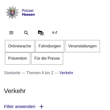
Direkt zum Kopf der Se
Direkt zum Inhalt
Direkt zum Fuß der Sei
Polizei
-
Hessen
A-Z
Onlinewache
Fahndungen
Veranstaltungen
Prävention
Für die Presse
Startseite
Themen A bis Z
Verkehr
Verkehr
Filter anwenden