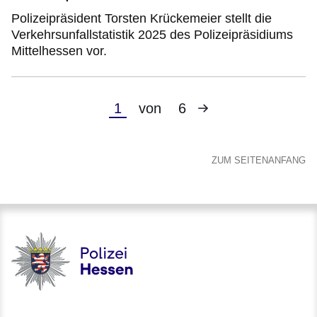
Polizeipräsident Torsten Krückemeier stellt die
Verkehrsunfallstatistik 2025 des Polizeipräsidiums
Mittelhessen vor.
Nächste
Aktuelle
1
von
6
Seite
Seite
ZUM SEITENANFANG
Polizei - Polizei.hessen.de