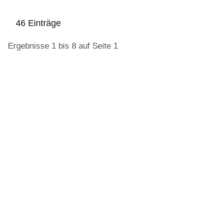
46 Einträge
Ergebnisse 1 bis 8 auf Seite 1
:46
Ergebnisse:Ergebnisse
1
bis
8
auf
Seite
1