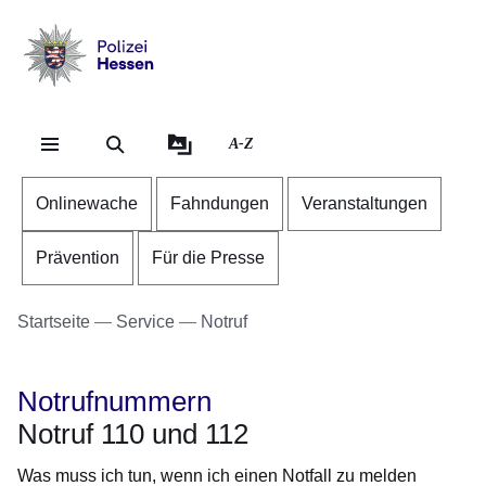
Direkt zum Kopf der Se
Direkt zum Inhalt
Direkt zum Fuß der Sei
Polizei
-
Hessen
A-Z
Onlinewache
Fahndungen
Veranstaltungen
Prävention
Für die Presse
Startseite
Service
Notruf
Notrufnummern
Notruf 110 und 112
Was muss ich tun, wenn ich einen Notfall zu melden