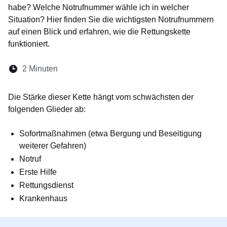
habe? Welche Notrufnummer wähle ich in welcher
Situation? Hier finden Sie die wichtigsten Notrufnummern
auf einen Blick und erfahren, wie die Rettungskette
funktioniert.
Lesedauer:
2 Minuten
Öffnet sich in einem neuen Fenster
Öffnet sich in einem neuen Fenster
Öffnet sich in einem neuen Fenste
Öffnet sich in einem neuen Fe
Öffnet sich in einem neu
Die Stärke dieser Kette hängt vom schwächsten der
folgenden Glieder ab:
Sofortmaßnahmen (etwa Bergung und Beseitigung
weiterer Gefahren)
Notruf
Erste Hilfe
Rettungsdienst
Krankenhaus