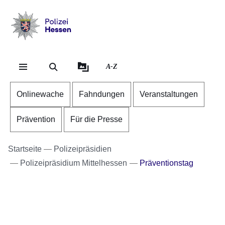
Direkt zum Kopf der Se
Direkt zum Inhalt
Direkt zum Fuß der Sei
Polizei
-
Hessen
A-Z
Onlinewache
Fahndungen
Veranstaltungen
Prävention
Für die Presse
Startseite
Polizeipräsidien
Polizeipräsidium Mittelhessen
Präventionstag