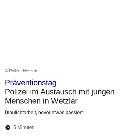
© Polizei Hessen
Präventionstag
Polizei im Austausch mit jungen
Menschen in Wetzlar
Blaulichtarbeit, bevor etwas passiert.
Lesedauer:
5 Minuten
Öffnet sich in einem neuen Fenster
Öffnet sich in einem neuen Fenster
Öffnet sich in einem neuen Fenste
Öffnet sich in einem neuen Fe
Öffnet sich in einem neu