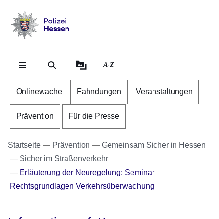
Direkt zum Kopf der Se
Direkt zum Inhalt
Direkt zum Fuß der Sei
Polizei
-
Hessen
A-Z
Onlinewache
Fahndungen
Veranstaltungen
Prävention
Für die Presse
Startseite
Prävention
Gemeinsam Sicher in Hessen
Sicher im Straßenverkehr
Erläuterung der Neuregelung: Seminar
Rechtsgrundlagen Verkehrsüberwachung