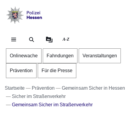
Direkt zum Kopf der Se
Direkt zum Inhalt
Direkt zum Fuß der Sei
Polizei
-
Hessen
A-Z
Onlinewache
Fahndungen
Veranstaltungen
Prävention
Für die Presse
Startseite
Prävention
Gemeinsam Sicher in Hessen
Sicher im Straßenverkehr
Gemeinsam Sicher im Straßenverkehr