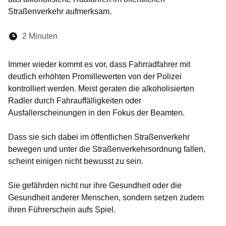
Straßenverkehr aufmerksam.
Lesedauer:
2 Minuten
Öffnet sich in einem neuen Fenster
Öffnet sich in einem neuen Fenster
Öffnet sich in einem neuen Fenste
Öffnet sich in einem neuen Fe
Öffnet sich in einem neu
Immer wieder kommt es vor, dass Fahrradfahrer mit
deutlich erhöhten Promillewerten von der Polizei
kontrolliert werden. Meist geraten die alkoholisierten
Radler durch Fahrauffälligkeiten oder
Ausfallerscheinungen in den Fokus der Beamten.
Dass sie sich dabei im öffentlichen Straßenverkehr
bewegen und unter die Straßenverkehrsordnung fallen,
scheint einigen nicht bewusst zu sein.
Sie gefährden nicht nur ihre Gesundheit oder die
Gesundheit anderer Menschen, sondern setzen zudem
ihren Führerschein aufs Spiel.