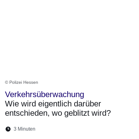
© Polizei Hessen
Verkehrsüberwachung
Wie wird eigentlich darüber
entschieden, wo geblitzt wird?
Lesedauer:
3 Minuten
Öffnet sich in einem neuen Fenster
Öffnet sich in einem neuen Fenster
Öffnet sich in einem neuen Fenste
Öffnet sich in einem neuen Fe
Öffnet sich in einem neu