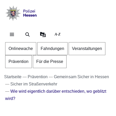
Direkt zum Kopf der Se
Direkt zum Inhalt
Direkt zum Fuß der Sei
Polizei
-
Hessen
A-Z
Onlinewache
Fahndungen
Veranstaltungen
Prävention
Für die Presse
Startseite
Prävention
Gemeinsam Sicher in Hessen
Sicher im Straßenverkehr
Wie wird eigentlich darüber entschieden, wo geblitzt
wird?