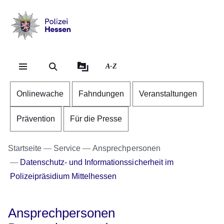
Direkt zum Kopf der Se
Direkt zum Inhalt
Direkt zum Fuß der Sei
Polizei
-
Hessen
A-Z
Onlinewache
Fahndungen
Veranstaltungen
Prävention
Für die Presse
Startseite
Service
Ansprechpersonen
Datenschutz- und Informationssicherheit im
Polizeipräsidium Mittelhessen
Ansprechpersonen