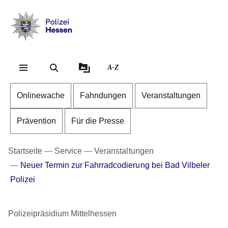
Direkt zum Kopf der Se
Direkt zum Inhalt
Direkt zum Fuß der Sei
Polizei
-
Hessen
A-Z
Onlinewache
Fahndungen
Veranstaltungen
Prävention
Für die Presse
Startseite
Service
Veranstaltungen
Neuer Termin zur Fahrradcodierung bei Bad Vilbeler
Polizei
Polizeipräsidium Mittelhessen