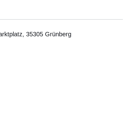
rktplatz, 35305 Grünberg
er
Fenster
euen Fenster
em neuen Fenster