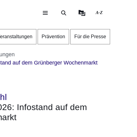
A-Z
eite
ite
eranstaltungen
Prävention
Für die Presse
tungen
tand auf dem Grünberger Wochenmarkt
hl
6: Infostand auf dem
arkt