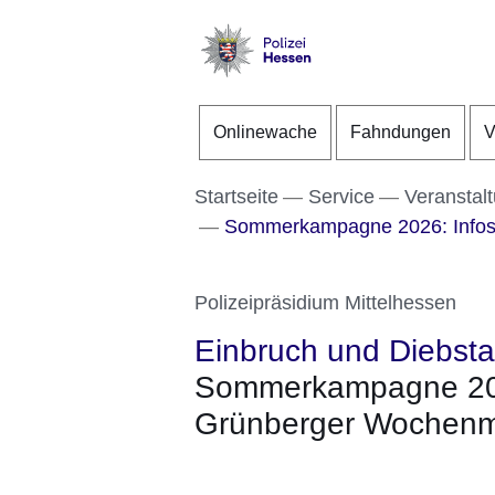
Direkt zum Kopf der S
Direkt zum Inhalt
Direkt zum Fuß der Se
Polizei
-
Onlinewache
Fahndungen
V
Hessen
Startseite
Service
Veranstal
Sommerkampagne 2026: Infos
Polizeipräsidium Mittelhessen
Einbruch und Diebsta
Sommerkampagne 202
Grünberger Wochenm