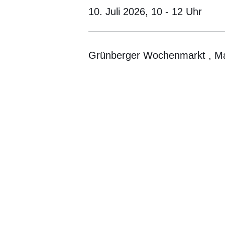
10. Juli 2026,
10 - 12 Uhr
Grünberger Wochenmarkt , Ma
Öffnet sich in einem neuen Fenster
Öffnet sich in einem neuen Fenst
Öffnet sich in einem neuen 
Öffnet sich in einem n
Öffnet sich in ein